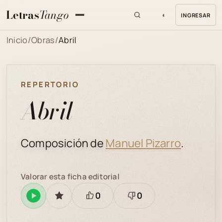
Letras
Tango
◐
INGRESAR
MENU
Inicio
/
Obras
/
Abril
REPERTORIO
Abril
Composición de
Manuel Pizarro
.
Valorar esta ficha editorial
0
0
Reproducir
GUARDAR
Está
Necesita
en
bien
revisión