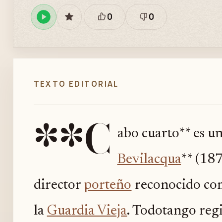
0
0
Reproducir
GUARDAR
Está
Necesita
en
bien
revisión
Spotify
TEXTO EDITORIAL
**C
abo cuarto** es u
Bevilacqua
** (18
director
porteño
reconocido com
la
Guardia Vieja
. Todotango regi