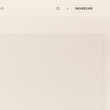
◐
GO
INGRESAR