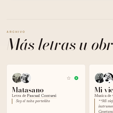
ARCHIVO
Más letras u obr
Matasano
Mi vi
Letra de
Pascual Contursi
Musica de
Soy el taita porteñito
**Mi vie
instrume
Cayetano 