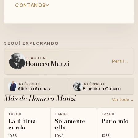
CONTANOS
SEGUÍ EXPLORANDO
EL AUTOR
Perfil →
Homero Manzi
INTÉRPRETE
INTÉRPRETE
Alberto Arenas
Francisco Canaro
Más de Homero Manzi
Ver todo →
TANGO
TANGO
TANGO
La última
Solamente
Patio mío
curda
ella
1956
1944
1953