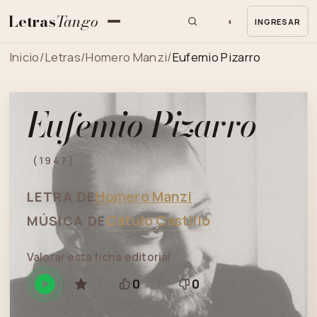
Letras
Tango
◐
INGRESAR
MENU
Inicio
/
Letras
/
Homero Manzi
/
Eufemio Pizarro
Eufemio Pizarro
(1947)
Homero Manzi
LETRA DE
Cátulo Castillo
MÚSICA DE
Valorar esta ficha editorial
0
0
Reproducir
GUARDAR
Está
Necesita
en
bien
revisión