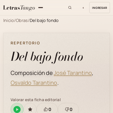
Letras
Tango
◐
INGRESAR
MENU
Inicio
/
Obras
/
Del bajo fondo
REPERTORIO
Del bajo fondo
Composición de
José Tarantino
,
Osvaldo Tarantino
.
Valorar esta ficha editorial
0
0
Reproducir
GUARDAR
Está
Necesita