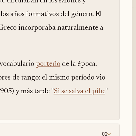
que circulaban en los salones y
los años formativos del género. El
ue Greco incorporaba naturalmente a
l vocabulario
porteño
de la época,
bres de tango: el mismo período vio
905) y más tarde "
Si se salva el pibe
"
02