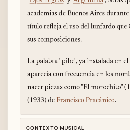
"
Ojos negros
" y "
Argentina
", obras 
academias de Buenos Aires durante 
título refleja el uso del lunfardo q
sus composiciones.
La palabra "pibe", ya instalada en e
aparecía con frecuencia en los nom
nacer piezas como "El morochito" (1
(1933) de
Francisco Pracánico
.
CONTEXTO MUSICAL