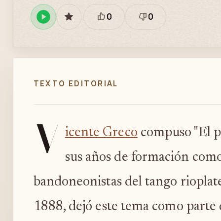
0
0
Reproducir
GUARDAR
Está
Necesita
en
bien
revisión
Spotify
TEXTO EDITORIAL
V
icente Greco
compuso "El pi
sus años de formación como
bandoneonistas del tango rioplat
1888, dejó este tema como parte d