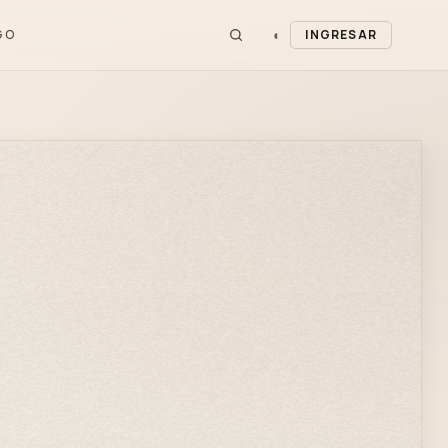
◐
GO
INGRESAR