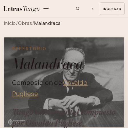
Letras
Tango
◐
INGRESAR
MENU
Inicio
/
Obras
/
Malandraca
REPERTORIO
Malandraca
Composición de
Osvaldo
Pugliese
.
Tango instrumental compuesto
por Osvaldo Pugliese,