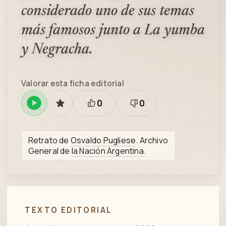
considerado uno de sus temas
más famosos junto a La yumba
y Negracha.
Valorar esta ficha editorial
0
0
Reproducir
GUARDAR
Está
Necesita
en
bien
revisión
Spotify
Retrato de
Osvaldo Pugliese
. Archivo
General de
la Nación
Argentina
.
TEXTO EDITORIAL