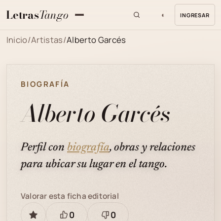
Letras
Tango
◐
INGRESAR
MENU
Inicio
/
Artistas
/
Alberto Garcés
BIOGRAFÍA
Alberto Garcés
Perfil con
biografía
, obras y relaciones
para ubicar su lugar en el tango.
Valorar esta ficha editorial
0
0
GUARDAR
Está
Necesita