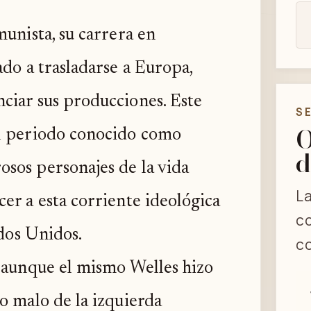
munista, su carrera en
ado a trasladarse a Europa,
ciar sus producciones. Este
S
O
el periodo conocido como
d
sos personajes de la vida
La
er a esta corriente ideológica
co
ados Unidos.
co
, aunque el mismo Welles hizo
o malo de la izquierda