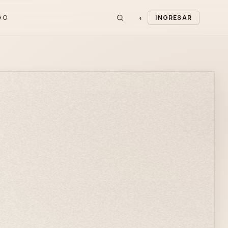
◐
GO
INGRESAR