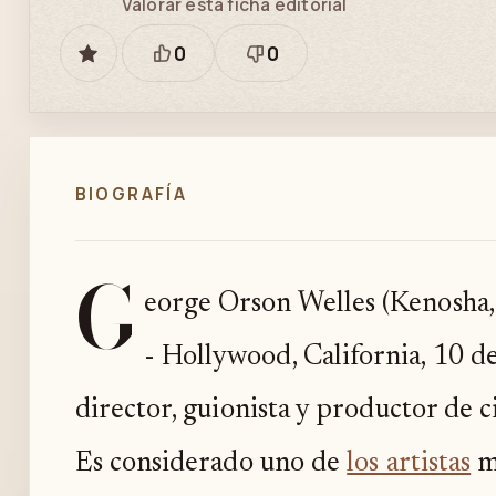
Valorar esta ficha editorial
0
0
GUARDAR
Está
Necesita
bien
revisión
BIOGRAFÍA
G
eorge Orson Welles (Kenosha,
- Hollywood, California, 10 d
director, guionista y productor de 
Es considerado uno de
los artistas
má