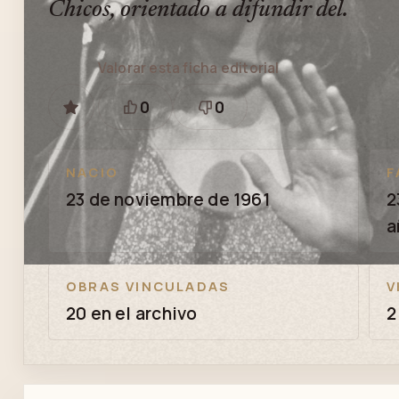
Chicos, orientado a difundir del.
Valorar esta ficha editorial
0
0
GUARDAR
Está
Necesita
bien
revisión
NACIO
F
23 de noviembre de 1961
2
a
OBRAS VINCULADAS
V
20 en el archivo
2