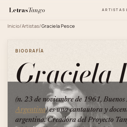
Letras
Tango
ARTISTAS
Inicio
/
Artistas
/
Graciela Pesce
BIOGRAFÍA
Graciela 
(n. 23 de noviembre de 1961, Buenos 
Argentina
) es una cantautora y docen
argentina. Creadora del Proyecto Ta