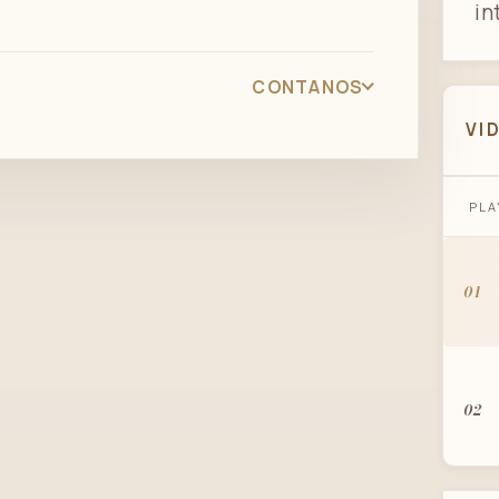
in
CONTANOS
VI
PLA
01
02