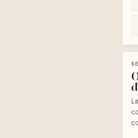
S
O
d
La
co
co