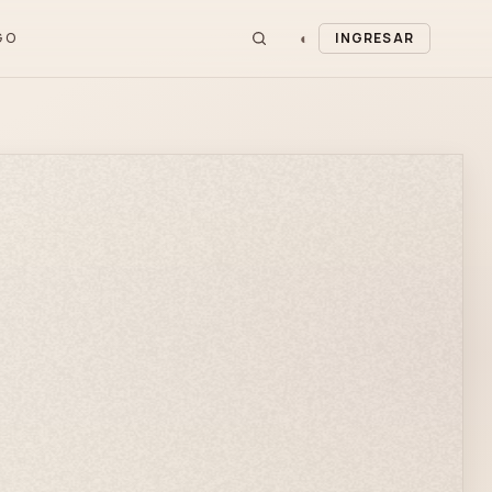
◐
GO
INGRESAR