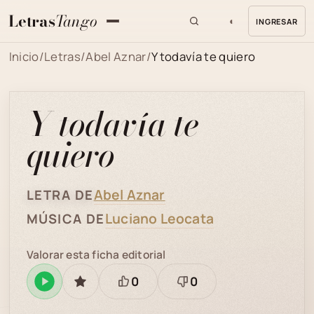
Letras
Tango
◐
INGRESAR
MENU
Inicio
/
Letras
/
Abel Aznar
/
Y todavía te quiero
Y todavía te
quiero
Abel Aznar
LETRA DE
Luciano Leocata
MÚSICA DE
Valorar esta ficha editorial
0
0
Reproducir
GUARDAR
Está
Necesita
en
bien
revisión