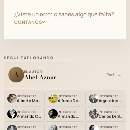
¿Viste un error o sabés algo que falta?
CONTANOS
SEGUÍ EXPLORANDO
EL AUTOR
A
Perfil →
Abel Aznar
INTÉRPRETE
INTÉRPRETE
INTÉRPRETE
Alberto Morán
Alfredo De Angelis
Argentino Galván
INTÉRPRETE
INTÉRPRETE
INTÉRPRETE
Armando Cupo
Armando Moreno
Carlos Di Sarli
INTÉRPRETE
INTÉRPRETE
INTÉRPRETE