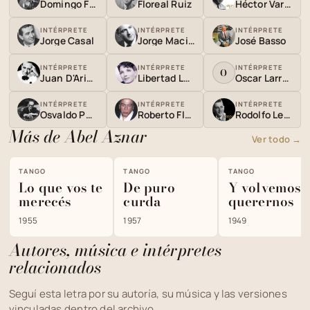
Domingo Federico
Floreal Ruiz
Héctor Varela
INTÉRPRETE
INTÉRPRETE
INTÉRPRETE
Jorge Casal
Jorge Maciel
José Basso
INTÉRPRETE
INTÉRPRETE
INTÉRPRETE
O
Juan D'Arienzo
Libertad Lamarque
Oscar Larroca
INTÉRPRETE
INTÉRPRETE
INTÉRPRETE
Osvaldo Pugliese
Roberto Florio
Rodolfo Lesica
Más de Abel Aznar
Ver todo →
TANGO
TANGO
TANGO
Lo que vos te
De puro
Y volvemos 
merecés
curda
querernos
1955
1957
1949
Autores, música e intérpretes
relacionados
Seguí esta letra por su autoría, su música y las versiones
vinculadas dentro del archivo.