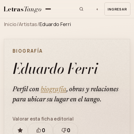
Letras
Tango
◐
INGRESAR
MENU
Inicio
/
Artistas
/
Eduardo Ferri
BIOGRAFÍA
Eduardo Ferri
Perfil con
biografía
, obras y relaciones
para ubicar su lugar en el tango.
Valorar esta ficha editorial
0
0
GUARDAR
Está
Necesita