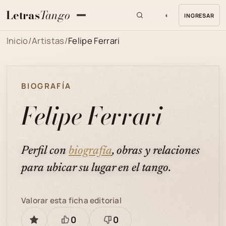
Letras
Tango
◐
INGRESAR
MENU
Inicio
/
Artistas
/
Felipe Ferrari
BIOGRAFÍA
Felipe Ferrari
Perfil con
biografía
, obras y relaciones
para ubicar su lugar en el tango.
Valorar esta ficha editorial
0
0
GUARDAR
Está
Necesita