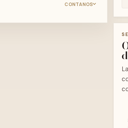
CONTANOS
S
O
d
La
co
co