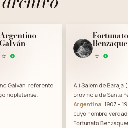
 archivo
Argentino
Fortunat
Galván
Benzaque
no Galván, referente
Alí Salem de Baraja (
go rioplatense.
provincia de Santa F
Argentina
, 1907 – 1
cuyo nombre verdad
Fortunato Benzaquen