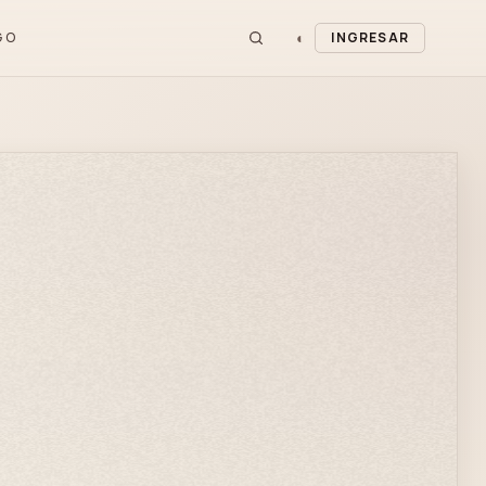
◐
GO
INGRESAR