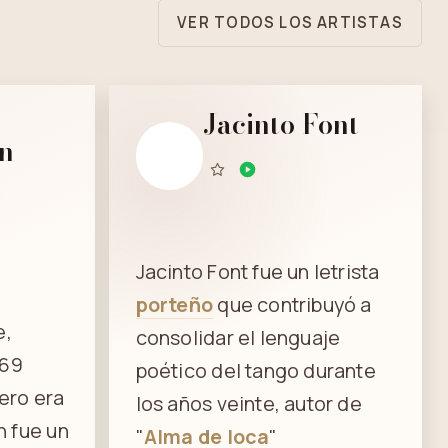
VER TODOS LOS ARTISTAS
o
Jacinto Font
n
Jacinto Font fue un letrista
porteño
que contribuyó a
e,
consolidar el lenguaje
969
poético del tango durante
ero era
los años veinte, autor de
 fue un
"
Alma de loca
"