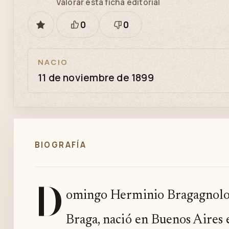
Valorar esta ficha editorial
0
0
GUARDAR
Está
Necesita
bien
revisión
NACIO
11 de noviembre de 1899
BIOGRAFÍA
D
omingo Herminio Bragagnolo
Braga, nació en Buenos Aires