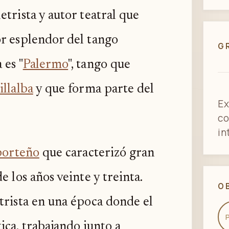
trista y autor teatral que
or esplendor del tango
G
 es "
Palermo
", tango que
illalba
y que forma parte del
Ex
co
in
porteño
que caracterizó gran
e los años veinte y treinta.
O
trista en una época donde el
ica, trabajando junto a