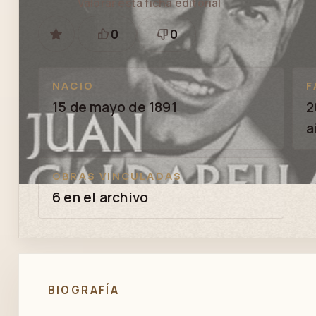
Valorar esta ficha editorial
0
0
GUARDAR
Está
Necesita
bien
revisión
NACIO
F
15 de mayo de 1891
2
a
OBRAS VINCULADAS
6 en el archivo
BIOGRAFÍA