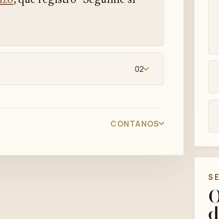
nzo
, que registró "Seguime si
02
CONTANOS
S
O
d