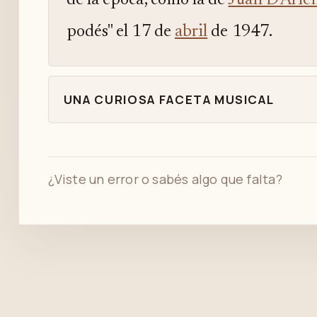
de la época, como la de
Juan D'Arie
podés" el 17 de
abril
de 1947.
UNA CURIOSA FACETA MUSICAL
¿Viste un error o sabés algo que falta?