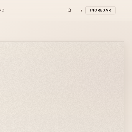
◐
GO
INGRESAR