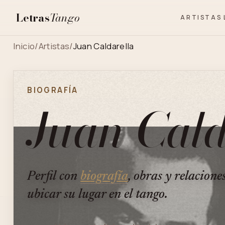
Letras
Tango
ARTISTAS
Inicio
/
Artistas
/
Juan Caldarella
BIOGRAFÍA
Juan Cald
Perfil con
biografía
, obras y relacione
ubicar su lugar en el tango.