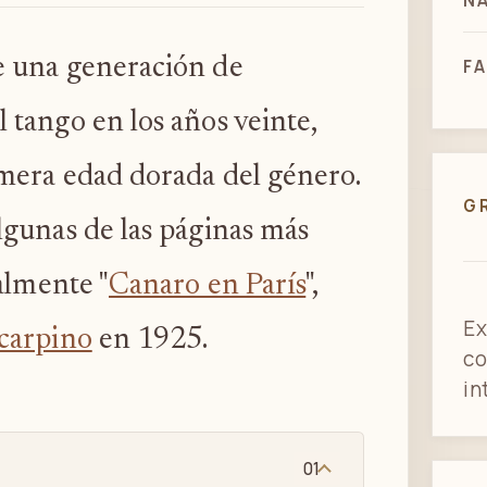
N
e una generación de
FA
 tango en los años veinte,
mera edad dorada del género.
G
gunas de las páginas más
almente "
Canaro en París
",
Ex
carpino
en 1925.
co
in
01