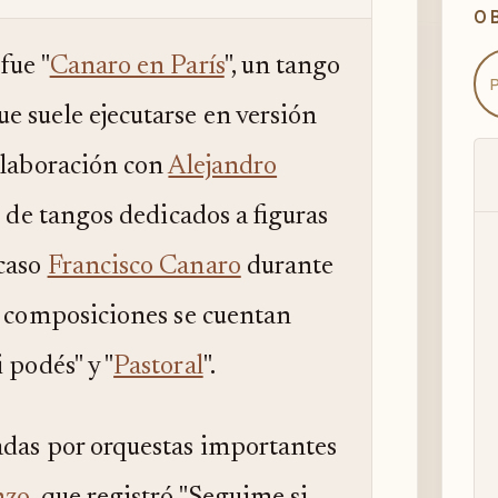
O
fue "
Canaro en París
", un tango
e suele ejecutarse en versión
olaboración con
Alejandro
ón de tangos dedicados a figuras
 caso
Francisco Canaro
durante
s composiciones se cuentan
i podés" y "
Pastoral
".
adas por orquestas importantes