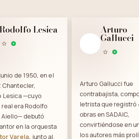
Rodolfo Lesica
Arturo
Gallucci
 junio de 1950, en el
Arturo Gallucci fue
 Chantecler,
contrabajista, compo
o Lesica —cuyo
letrista que registró
real era Rodolfo
obras en SADAIC,
 Aiello— debutó
convirtiéndose en u
ntor en la orquesta
los autores más prol
tor Varela
, junto al.