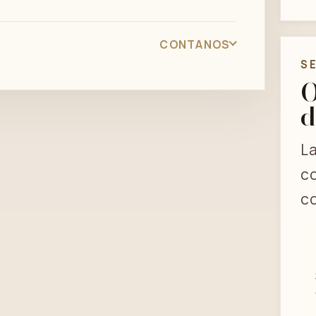
CONTANOS
S
O
d
La
co
co