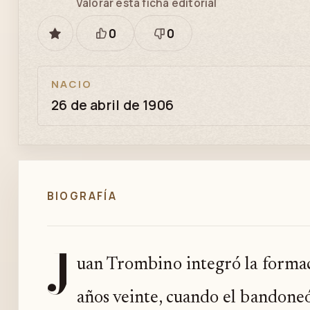
Valorar esta ficha editorial
0
0
GUARDAR
Está
Necesita
bien
revisión
NACIO
26 de abril de 1906
BIOGRAFÍA
J
uan Trombino integró la forma
años veinte, cuando el bandone