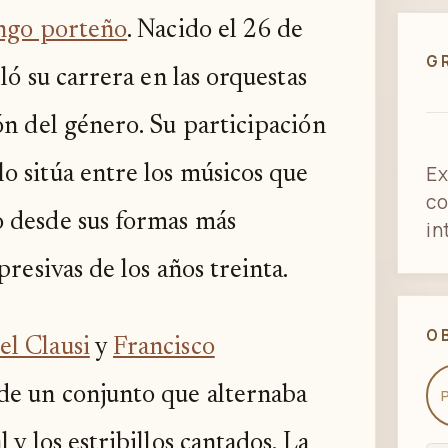
ngo porteño
. Nacido el 26 de
G
ló su carrera en las orquestas
ón del género. Su participación
Ex
o sitúa entre los músicos que
co
o desde sus formas más
in
presivas de los años treinta.
O
el Clausi
y
Francisco
de un conjunto que alternaba
 y los estribillos cantados. La