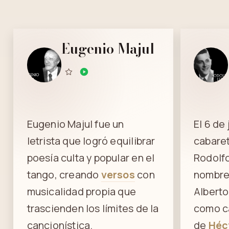
Eugenio Majul
Eugenio Majul fue un
El 6 de
letrista que logró equilibrar
cabaret
poesía culta y popular en el
Rodolf
tango, creando
versos
con
nombre 
musicalidad propia que
Alberto
trascienden los límites de la
como ca
cancionística.
de
Héc