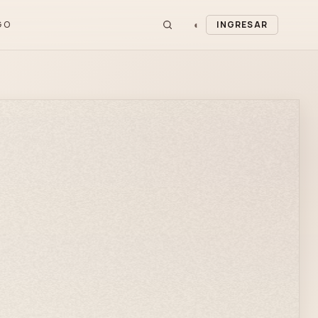
◐
GO
INGRESAR