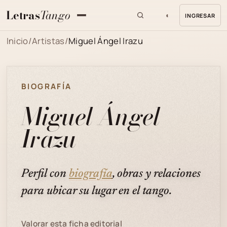
Letras
Tango
◐
INGRESAR
MENU
Inicio
/
Artistas
/
Miguel Ángel Irazu
BIOGRAFÍA
Miguel Ángel
Irazu
Perfil con
biografía
, obras y relaciones
para ubicar su lugar en el tango.
Valorar esta ficha editorial