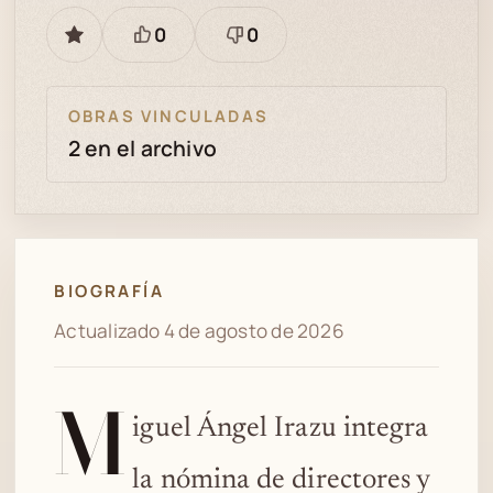
0
0
GUARDAR
Está
Necesita
bien
revisión
OBRAS VINCULADAS
2 en el archivo
BIOGRAFÍA
Actualizado 4 de agosto de 2026
M
iguel Ángel Irazu integra
la nómina de directores y