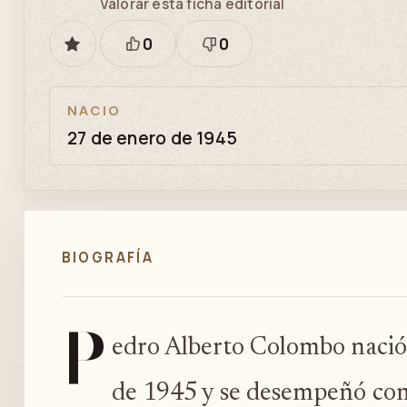
Valorar esta ficha editorial
0
0
GUARDAR
Está
Necesita
bien
revisión
NACIO
27 de enero de 1945
BIOGRAFÍA
P
edro Alberto Colombo nació 
de 1945 y se desempeñó como