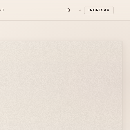
◐
GO
INGRESAR