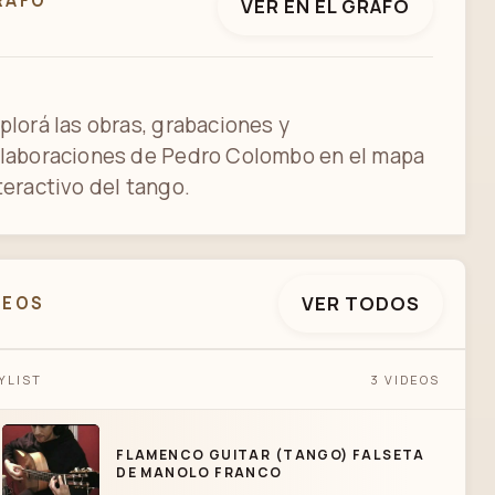
RAFO
VER EN EL GRAFO
plorá las obras, grabaciones y
laboraciones de Pedro Colombo en el mapa
teractivo del tango.
VER TODOS
DEOS
FLAMENCO GUITAR (TANGO) FALSETA DE
YLIST
3 VIDEOS
MANOLO FRANCO
FLAMENCO GUITAR (TANGO) FALSETA
DE MANOLO FRANCO