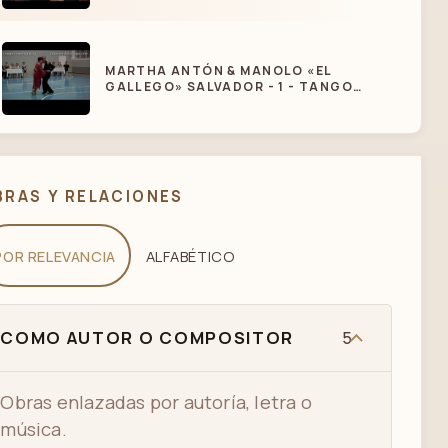
MARTHA ANTÓN & MANOLO «EL
GALLEGO» SALVADOR - 1 - TANGO
CANYENGUE. FEST «CORAZÓN DEL
TANGO» (2013)
MANOLO CARRASCO - LUJURIA (TANGO)
BRAS Y RELACIONES
POR RELEVANCIA
ALFABÉTICO
COMO AUTOR O COMPOSITOR
5
Obras enlazadas por autoría, letra o
música.