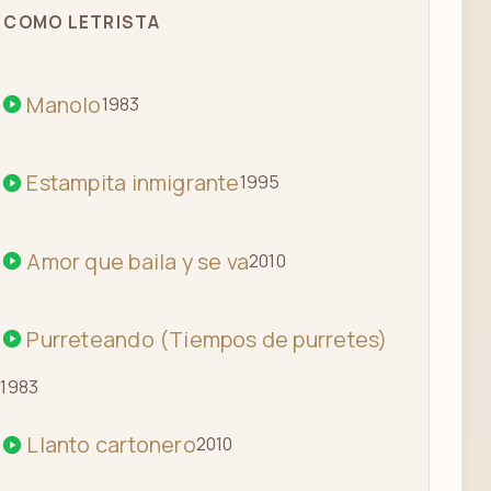
COMO LETRISTA
Manolo
1983
Estampita inmigrante
1995
Amor que baila y se va
2010
Purreteando (Tiempos de purretes)
1983
Llanto cartonero
2010