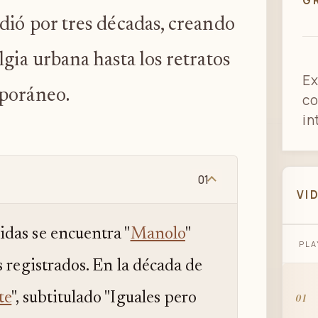
G
dió por tres décadas, creando
gia urbana hasta los retratos
Ex
mporáneo.
co
in
01
VI
das se encuentra "
Manolo
"
PLA
s registrados. En la década de
te
", subtitulado "Iguales pero
01