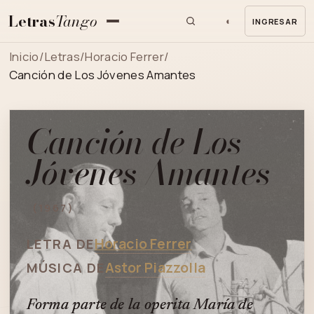
Letras
Tango
◐
INGRESAR
MENU
Inicio
/
Letras
/
Horacio Ferrer
/
Canción de Los Jóvenes Amantes
Canción de Los
Jóvenes Amantes
(1967)
Horacio Ferrer
LETRA DE
Astor Piazzolla
MÚSICA DE
Forma parte de la operita María de