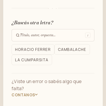
· · ·
¿Buscás otra letra?
/
Buscar
en
HORACIO FERRER
CAMBALACHE
el
LA CUMPARSITA
archivo
¿Viste un error o sabés algo que
falta?
CONTANOS