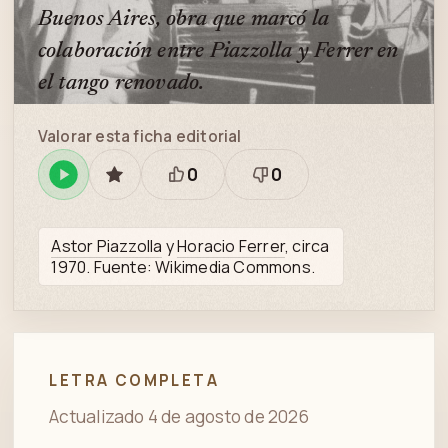
Buenos Aires, obra que marcó la
colaboración entre Piazzolla y Ferrer en
el tango renovado.
Valorar esta ficha editorial
0
0
Reproducir
GUARDAR
Está
Necesita
en
bien
revisión
Spotify
Astor Piazzolla
y
Horacio Ferrer
, circa
1970. Fuente: Wikimedia Commons.
LETRA COMPLETA
Actualizado 4 de agosto de 2026