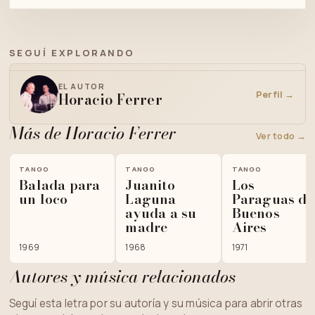
SEGUÍ EXPLORANDO
EL AUTOR
Perfil →
Horacio Ferrer
Más de Horacio Ferrer
Ver todo →
TANGO
TANGO
TANGO
Balada para
Juanito
Los
un loco
Laguna
Paraguas de
ayuda a su
Buenos
madre
Aires
1969
1968
1971
Autores y música relacionados
Seguí esta letra por su autoría y su música para abrir otras