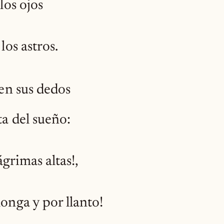
los ojos
los astros.
 en sus dedos
ta del sueño:
ágrimas altas!,
onga y por llanto!