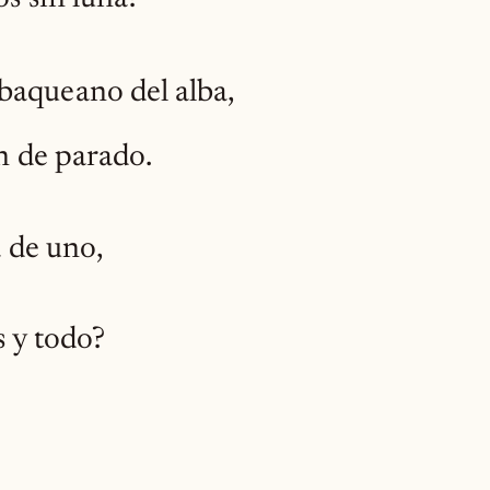
baqueano del alba,
en de parado.
a de uno,
s y todo?