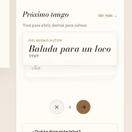
Próximo tango
Ver más →
Tocá para abrir, deslizá para saltear.
DEL MISMO AUTOR
Balada para un loco
DEL MISMO AUTOR
DEL MISMO AUTOR
Juanito Laguna
Los Paraguas de
ayuda a su madre
1969
Buenos Aires
1971
1968
8
¿Qué te dice esta letra?