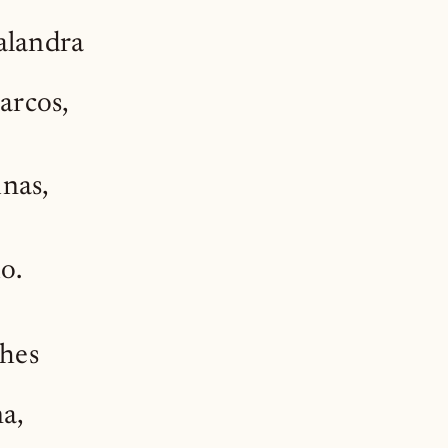
alandra
arcos,
inas,
o.
ches
na,