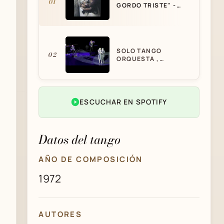
01
GORDO TRISTE" -
ROBERTO
GOYENECHE
SOLO TANGO
02
ORQUESTA ,
CRISTIAN SOSA &
NOEL SCIUTO "EL
GORDO TRISTE"
ESCUCHAR EN SPOTIFY
Datos del tango
AÑO DE COMPOSICIÓN
1972
AUTORES