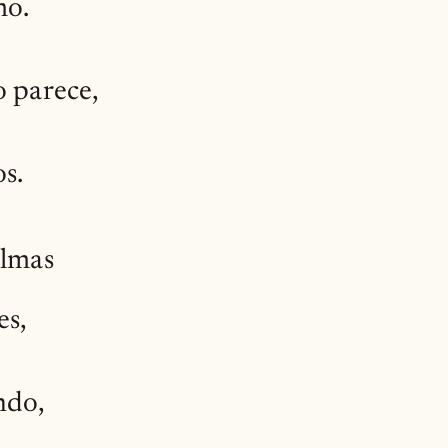
mo.
o parece,
s.
almas
es,
ndo,