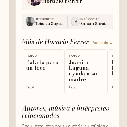
Horacio Ferrer
INTÉRPRETE
INTÉRPRETE
S
Roberto Goyeneche
Sandra Savoia
Más de Horacio Ferrer
Ver todo →
TANGO
TANGO
TANGO
Balada para
Juanito
Los
un loco
Laguna
Parag
ayuda a su
Bueno
madre
1969
1968
1971
Autores, música e intérpretes
relacionados
Seguí esta letra por su autoría, su música y