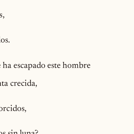
s,
os.
e ha escapado este hombre
ta crecida,
orcidos,
os sin luna?