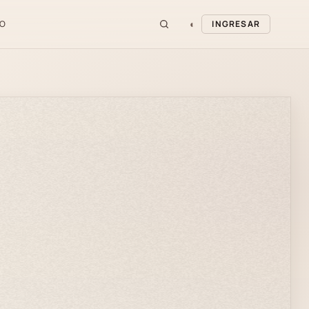
◐
O
INGRESAR