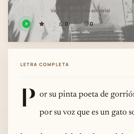
Valorar esta ficha editorial
0
0
Reproducir
GUARDAR
Está
Necesita
en
bien
revisión
Spotify
LETRA COMPLETA
P
or su pinta poeta de gorri
por su voz que es un gato so