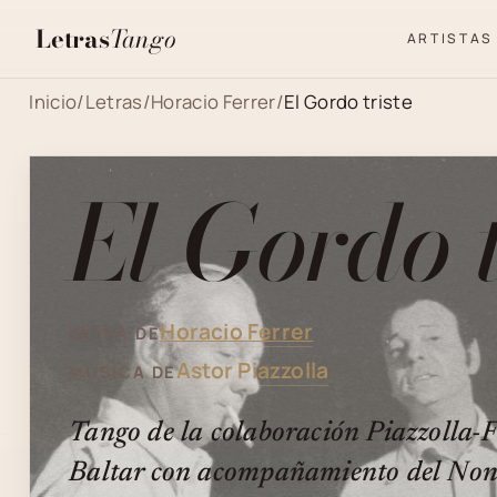
Letras
Tango
ARTISTAS
Inicio
/
Letras
/
Horacio Ferrer
/
El Gordo triste
El Gordo 
Horacio Ferrer
LETRA DE
Astor Piazzolla
MÚSICA DE
Tango de la colaboración Piazzolla-F
Baltar con acompañamiento del Non