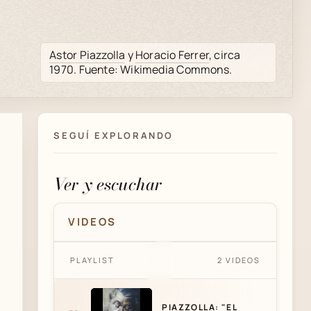
Astor Piazzolla
y
Horacio Ferrer
, circa
1970. Fuente: Wikimedia Commons.
SEGUÍ EXPLORANDO
Ver y escuchar
VIDEOS
PIAZZOLLA: "EL GORDO
PLAYLIST
2 VIDEOS
TRISTE" - ROBERTO
GOYENECHE
PIAZZOLLA: "EL