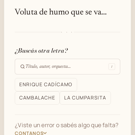
Voluta de humo que se va...
· · ·
¿Buscás otra letra?
/
Buscar
en
ENRIQUE CADÍCAMO
el
CAMBALACHE
LA CUMPARSITA
archivo
¿Viste un error o sabés algo que falta?
CONTANOS