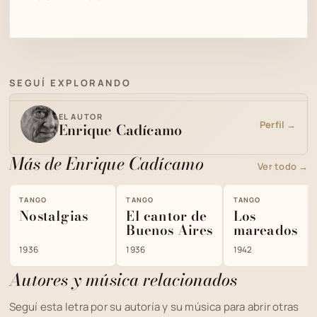
SEGUÍ EXPLORANDO
EL AUTOR
Perfil →
Enrique Cadícamo
Más de Enrique Cadícamo
Ver todo →
TANGO
TANGO
TANGO
Nostalgias
El cantor de
Los
Buenos Aires
mareados
1936
1936
1942
Autores y música relacionados
Seguí esta letra por su autoría y su música para abrir otras