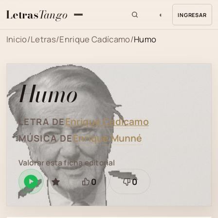
Letras
Tango
◐
INGRESAR
MENU
Inicio
/
Letras
/
Enrique Cadícamo
/
Humo
Humo
Enrique Cadícamo
LETRA DE
Enrique Munné
MÚSICA DE
Valorar esta ficha editorial
0
0
Reproducir
GUARDAR
Está
Necesita
en
bien
revisión
Spotify