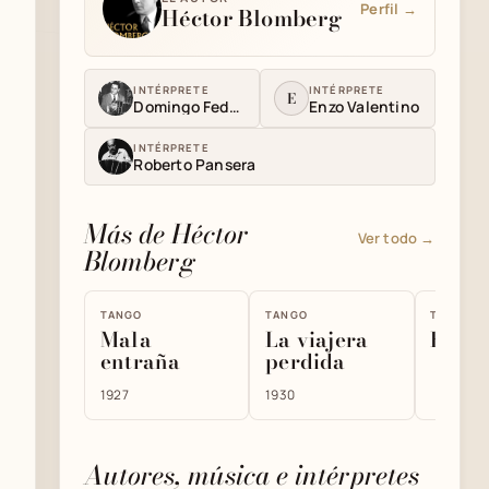
Perfil →
Héctor Blomberg
INTÉRPRETE
INTÉRPRETE
E
Domingo Federico
Enzo Valentino
INTÉRPRETE
Roberto Pansera
Más de Héctor
Ver todo →
Blomberg
TANGO
TANGO
TANGO
Mala
La viajera
Ezeiz
entraña
perdida
1927
1930
Autores, música e intérpretes