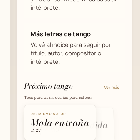
intérprete.
Más letras de tango
Volvé al índice para seguir por
título, autor, compositor o
intérprete.
Próximo tango
Ver más →
Tocá para abrir, deslizá para saltear.
DEL MISMO AUTOR
Mala entraña
DEL MISMO AUTOR
DEL MISMO AUTOR
La viajera perdida
Ezeiza
1927
1930