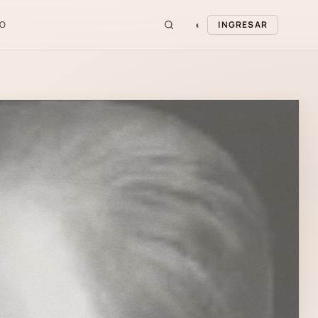
◐
O
INGRESAR