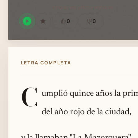
Valorar esta ficha editorial
0
0
Reproducir
GUARDAR
Está
Necesita
en
bien
revisión
Spotify
LETRA COMPLETA
C
umplió quince años la pri
del año rojo de la ciudad,