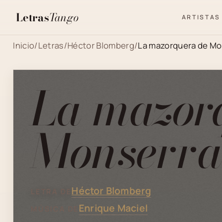
Letras
Tango
ARTISTAS
Inicio
/
Letras
/
Héctor Blomberg
/
La mazorquera de Mo
La mazor
Monserr
Héctor Blomberg
LETRA DE
Enrique Maciel
MÚSICA DE