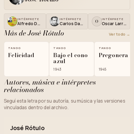
INTÉRPRETE
INTÉRPRETE
INTÉRPRETE
O
Alfredo De Angelis
Carlos Dante
Oscar Larroca
Más de José Rótulo
Ver todo →
TANGO
TANGO
TANGO
Felicidad
Bajo el cono
Pregonera
azul
1943
1945
Autores, música e intérpretes
relacionados
Seguí esta letra por su autoría, su música y las versiones
vinculadas dentro del archivo.
José Rótulo