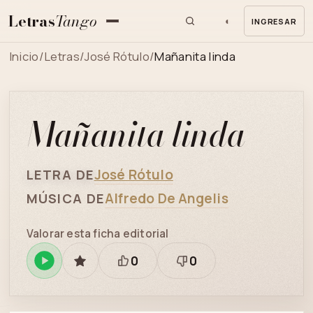
Letras
Tango
◐
INGRESAR
MENU
Inicio
/
Letras
/
José Rótulo
/
Mañanita linda
Mañanita linda
José Rótulo
LETRA DE
Alfredo De Angelis
MÚSICA DE
Valorar esta ficha editorial
0
0
Reproducir
GUARDAR
Está
Necesita
en
bien
revisión
Spotify