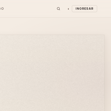
◐
GO
INGRESAR