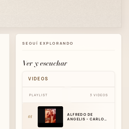
SEGUÍ EXPLORANDO
Ver y escuchar
VIDEOS
ALFREDO DE ANGELIS -
PLAYLIST
3 VIDEOS
CARLOS DANTE - NIEVE DE
AMOR - TANGO
ALFREDO DE
01
ANGELIS - CARLOS
DANTE - NIEVE DE
AMOR - TANGO