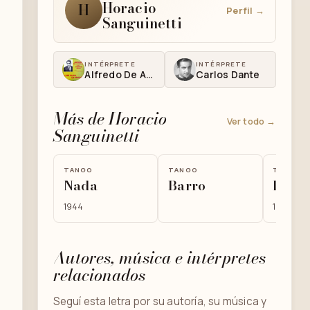
Horacio
H
Perfil →
Sanguinetti
INTÉRPRETE
INTÉRPRETE
Alfredo De Angelis
Carlos Dante
Más de Horacio
Ver todo →
Sanguinetti
TANGO
TANGO
TANGO
Nada
Barro
Los d
1944
1945
Autores, música e intérpretes
relacionados
Seguí esta letra por su autoría, su música y