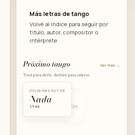
Más letras de tango
Volvé al índice para seguir por
título, autor, compositor o
intérprete.
Próximo tango
Ver más →
Tocá para abrir, deslizá para saltear.
DEL MISMO AUTOR
DEL MISMO AUTOR
Nada
DEL MISMO AUTOR
Barro
Los despojos
1944
1945