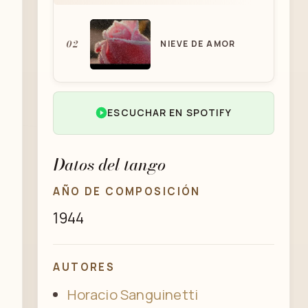
02
NIEVE DE AMOR
ESCUCHAR EN SPOTIFY
03
NIEVE DE AMOR
Datos del tango
AÑO DE COMPOSICIÓN
1944
AUTORES
Horacio Sanguinetti