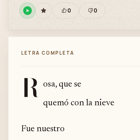
0
0
Reproducir
GUARDAR
Está
Necesita
en
bien
revisión
Spotify
LETRA COMPLETA
R
osa, que se
quemó con la nieve
Fue nuestro