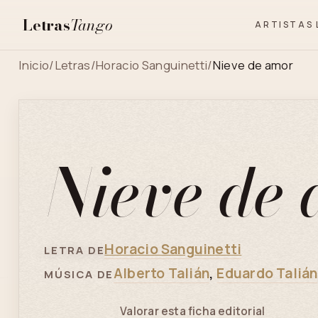
Letras
Tango
ARTISTAS
Inicio
/
Letras
/
Horacio Sanguinetti
/
Nieve de amor
Nieve de
Horacio Sanguinetti
LETRA DE
Alberto Talián
,
Eduardo Talián
MÚSICA DE
Valorar esta ficha editorial