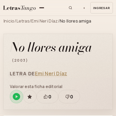
Letras
Tango
◐
INGRESAR
MENU
Inicio
/
Letras
/
Emi Neri Díaz
/
No llores amiga
No llores amiga
(2003)
Emi Neri Díaz
LETRA DE
Valorar esta ficha editorial
0
0
Reproducir
GUARDAR
Está
Necesita
en
bien
revisión
Spotify