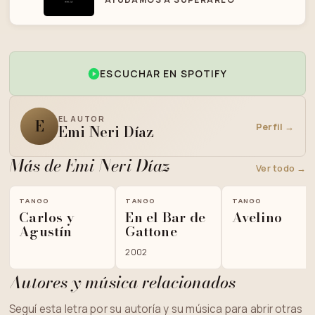
ESCUCHAR EN SPOTIFY
EL AUTOR
E
Perfil →
Emi Neri Díaz
Más de Emi Neri Díaz
Ver todo →
TANGO
TANGO
TANGO
Carlos y
En el Bar de
Avelino
Agustín
Gattone
2002
Autores y música relacionados
Seguí esta letra por su autoría y su música para abrir otras