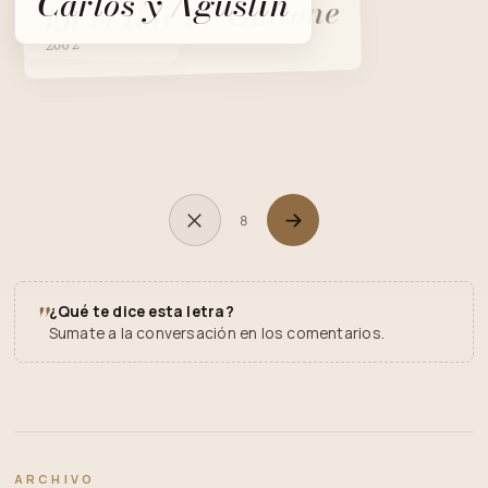
Carlos y Agustín
En el Bar de Gattone
Avelino
2002
8
"
¿Qué te dice esta letra?
Sumate a la conversación en los comentarios.
ARCHIVO