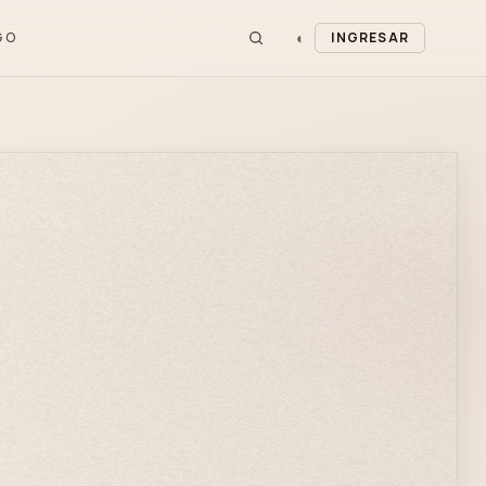
◐
GO
INGRESAR