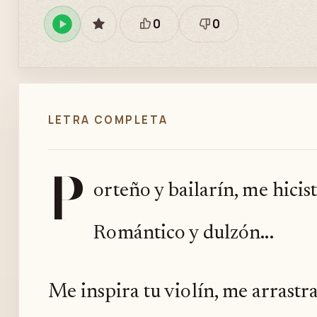
0
0
Reproducir
GUARDAR
Está
Necesita
en
bien
revisión
Spotify
LETRA COMPLETA
P
orteño y bailarín, me hicis
Romántico y dulzón...
Me inspira tu violín, me arrastr