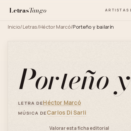
Letras
Tango
ARTISTAS
Inicio
/
Letras
/
Héctor Marcó
/
Porteño y bailarín
Porteño y
Héctor Marcó
LETRA DE
Carlos Di Sarli
MÚSICA DE
Valorar esta ficha editorial