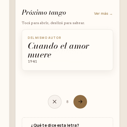
Próximo tango
Ver más →
Tocá para abrir, deslizá para saltear.
DEL MISMO AUTOR
DEL MISMO AUTOR
Cuando el amor
DEL MISMO AUTOR
Gol argentino
Tirate un lance
muere
1941
8
¿Qué te dice esta letra?