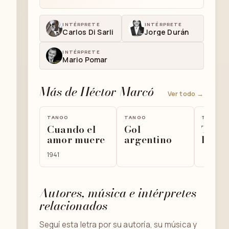
INTÉRPRETE
INTÉRPRETE
Carlos Di Sarli
Jorge Durán
INTÉRPRETE
Mario Pomar
Más de Héctor Marcó
Ver todo →
TANGO
TANGO
TANGO
Cuando el
Gol
Tirat
amor muere
argentino
lance
1941
Autores, música e intérpretes
relacionados
Seguí esta letra por su autoría, su música y