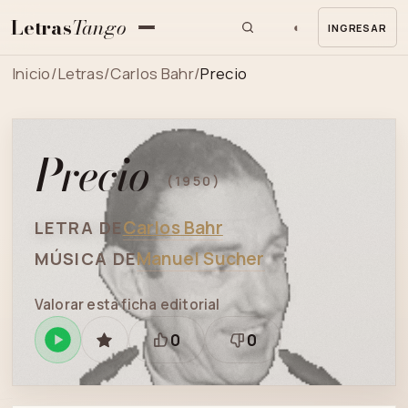
Letras
Tango
◐
INGRESAR
MENU
Inicio
/
Letras
/
Carlos Bahr
/
Precio
Precio
(1950)
Carlos Bahr
LETRA DE
Manuel Sucher
MÚSICA DE
Valorar esta ficha editorial
0
0
Reproducir
GUARDAR
Está
Necesita
en
bien
revisión
Spotify