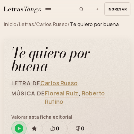
Letras
Tango
◐
INGRESAR
MENU
Inicio
/
Letras
/
Carlos Russo
/
Te quiero por buena
Te quiero por
buena
Carlos Russo
LETRA DE
Floreal Ruiz
,
Roberto
MÚSICA DE
Rufino
Valorar esta ficha editorial
0
0
Reproducir
GUARDAR
Está
Necesita