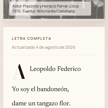
Spotify
Astor Piazzolla
y
Horacio Ferrer
, circa
1970. Fuente: Wikimedia Commons.
LETRA COMPLETA
Actualizado 4 de agosto de 2026
A
Leopoldo Federico
Yo soy el bandoneón,
dame un tangazo flor.