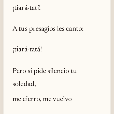
¡tiará-tatí!
A tus presagios les canto:
¡tiará-tatá!
Pero si pide silencio tu
soledad,
me cierro, me vuelvo