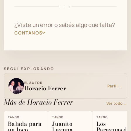
· · ·
¿Viste un error o sabés algo que falta?
CONTANOS
SEGUÍ EXPLORANDO
EL AUTOR
Perfil →
Horacio Ferrer
Más de Horacio Ferrer
Ver todo →
TANGO
TANGO
TANGO
Balada para
Juanito
Los
un loco
Laguna
Paraguas de