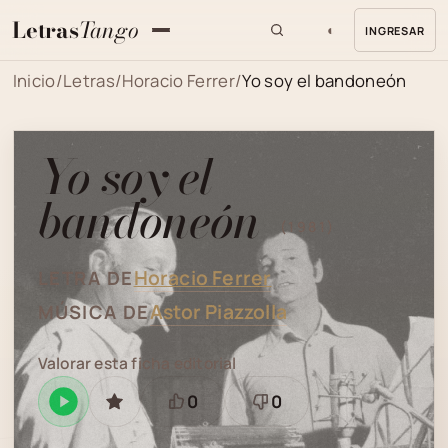
Letras
Tango
◐
INGRESAR
MENU
Inicio
/
Letras
/
Horacio Ferrer
/
Yo soy el bandoneón
Yo soy el
bandoneón
(1981)
Horacio Ferrer
LETRA DE
Astor Piazzolla
MÚSICA DE
Valorar esta ficha editorial
0
0
Reproducir
GUARDAR
Está
Necesita
en
bien
revisión