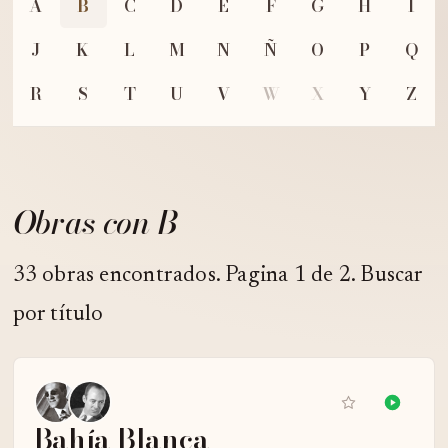
A
B
C
D
E
F
G
H
I
J
K
L
M
N
Ñ
O
P
Q
R
S
T
U
V
W
X
Y
Z
Obras con B
33 obras encontrados. Pagina 1 de 2. Buscar
por título
Bahía Blanca