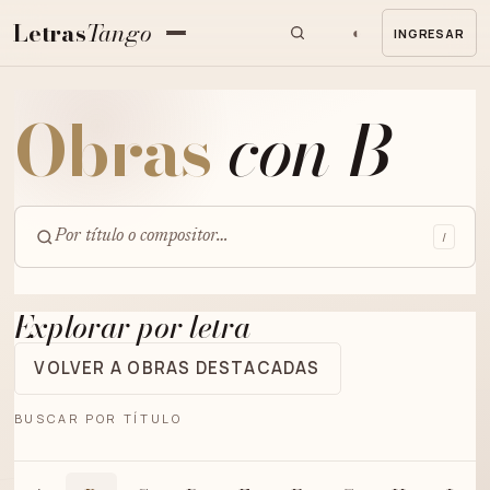
Letras
Tango
◐
INGRESAR
MENU
Obras
con B
/
Buscar
obras
Explorar por letra
VOLVER A OBRAS DESTACADAS
BUSCAR POR TÍTULO