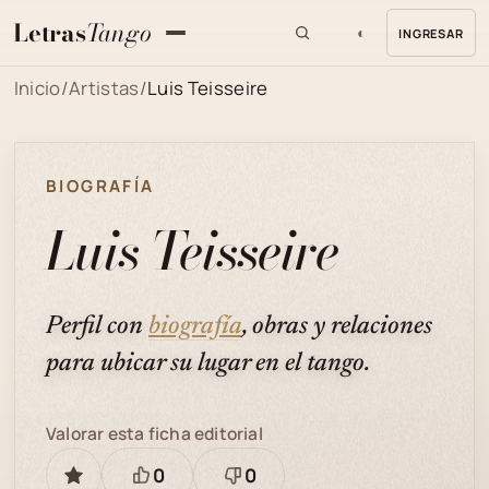
Letras
Tango
◐
INGRESAR
MENU
Inicio
/
Artistas
/
Luis Teisseire
BIOGRAFÍA
Luis Teisseire
Perfil con
biografía
, obras y relaciones
para ubicar su lugar en el tango.
Valorar esta ficha editorial
0
0
GUARDAR
Está
Necesita