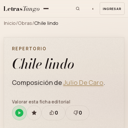
Letras
Tango
◐
INGRESAR
MENU
Inicio
/
Obras
/
Chile lindo
REPERTORIO
Chile lindo
Composición de
Julio De Caro
.
Valorar esta ficha editorial
0
0
Reproducir
GUARDAR
Está
Necesita
en
bien
revisión