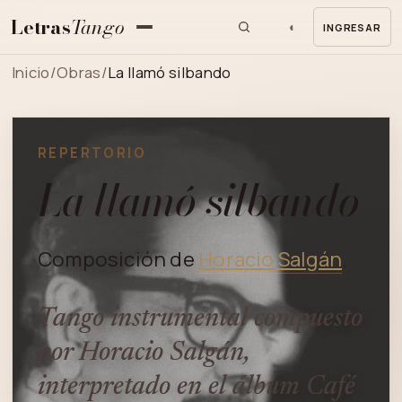
Letras
Tango
◐
INGRESAR
MENU
Inicio
/
Obras
/
La llamó silbando
REPERTORIO
La llamó silbando
Composición de
Horacio Salgán
.
Tango instrumental compuesto
por Horacio Salgán,
interpretado en el álbum Café