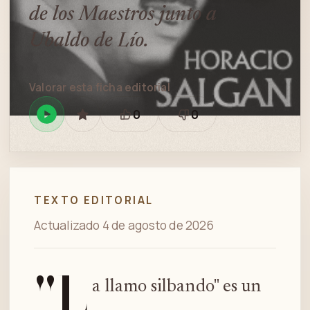
de los Maestros junto a
Ubaldo de Lío.
Valorar esta ficha editorial
0
0
Reproducir
GUARDAR
Está
Necesita
en
bien
revisión
Spotify
TEXTO EDITORIAL
Actualizado 4 de agosto de 2026
"L
a llamo silbando" es un