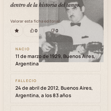
dentro de la historia del tango.
Valorar esta ficha editorial
0
0
GUARDAR
Está
Necesita
bien
revisión
NACIO
11 de marzo de 1929, Buenos Aires,
Argentina
FALLECIO
24 de abril de 2012, Buenos Aires,
Argentina, a los 83 años