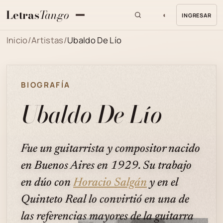
Letras
Tango
◐
INGRESAR
MENU
Inicio
/
Artistas
/
Ubaldo De Lío
BIOGRAFÍA
Ubaldo De Lío
Fue un guitarrista y compositor nacido
en Buenos Aires en 1929. Su trabajo
en dúo con
Horacio Salgán
y en el
Quinteto Real lo convirtió en una de
las referencias mayores de la guitarra