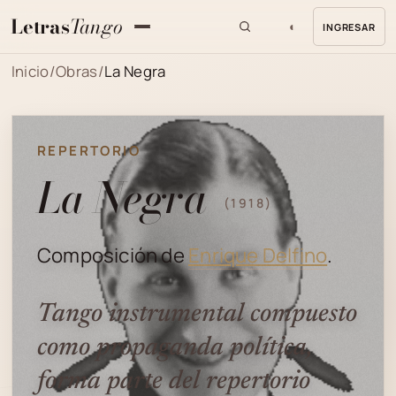
Letras
Tango
◐
INGRESAR
MENU
Inicio
/
Obras
/
La Negra
REPERTORIO
La Negra
(1918)
Composición de
Enrique Delfino
.
Tango instrumental compuesto
como propaganda política,
forma parte del repertorio