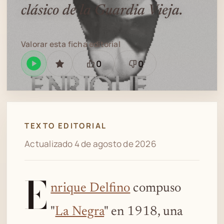
clásico de la Guardia Vieja.
Valorar esta ficha editorial
0
0
Reproducir
GUARDAR
Está
Necesita
en
bien
revisión
Spotify
TEXTO EDITORIAL
Actualizado 4 de agosto de 2026
E
nrique Delfino
compuso
"
La Negra
" en 1918, una