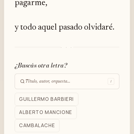
pagarme,
y todo aquel pasado olvidaré.
· · ·
¿Buscás otra letra?
/
Buscar
en
GUILLERMO BARBIERI
el
ALBERTO MANCIONE
archivo
CAMBALACHE