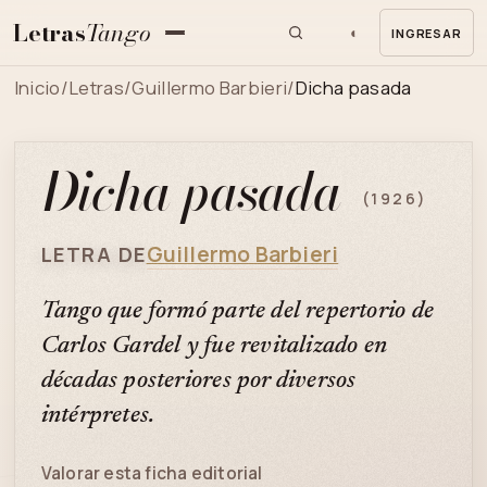
Letras
Tango
◐
INGRESAR
MENU
Inicio
/
Letras
/
Guillermo Barbieri
/
Dicha pasada
Dicha pasada
(1926)
Guillermo Barbieri
LETRA DE
Tango que formó parte del repertorio de
Carlos Gardel y fue revitalizado en
décadas posteriores por diversos
intérpretes.
Valorar esta ficha editorial