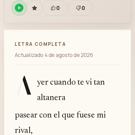
0
0
Reproducir
GUARDAR
Está
Necesita
en
bien
revisión
Spotify
LETRA COMPLETA
Actualizado 4 de agosto de 2026
A
yer cuando te vi tan
altanera
pasear con el que fuese mi
rival,