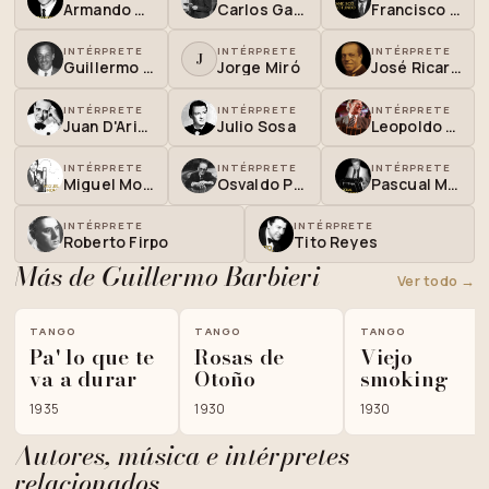
Armando Cupo
Carlos Gardel
Francisco Rotundo
INTÉRPRETE
INTÉRPRETE
INTÉRPRETE
J
Guillermo Barbieri
Jorge Miró
José Ricardo
INTÉRPRETE
INTÉRPRETE
INTÉRPRETE
Juan D'Arienzo
Julio Sosa
Leopoldo Federico
INTÉRPRETE
INTÉRPRETE
INTÉRPRETE
Miguel Montero
Osvaldo Pugliese
Pascual Mamone
INTÉRPRETE
INTÉRPRETE
Roberto Firpo
Tito Reyes
Más de Guillermo Barbieri
Ver todo →
TANGO
TANGO
TANGO
Pa' lo que te
Rosas de
Viejo
va a durar
Otoño
smoking
1935
1930
1930
Autores, música e intérpretes
relacionados