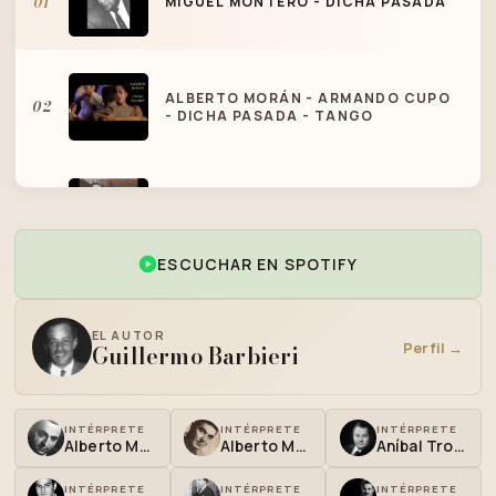
01
MIGUEL MONTERO - DICHA PASADA
ALBERTO MORÁN - ARMANDO CUPO
02
- DICHA PASADA - TANGO
HORACIO PALMA - JUAN D'ARIENZO -
03
DICHA PASADA - TANGO
ESCUCHAR EN SPOTIFY
EL AUTOR
Perfil →
Guillermo Barbieri
INTÉRPRETE
INTÉRPRETE
INTÉRPRETE
Alberto Mancione
Alberto Morán
Aníbal Troilo
INTÉRPRETE
INTÉRPRETE
INTÉRPRETE