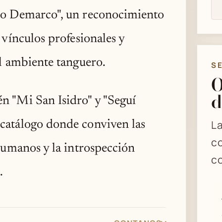
rio Demarco", un reconocimiento
 vínculos profesionales y
el ambiente tanguero.
S
O
d
n "Mi San Isidro" y "Seguí
La
catálogo donde conviven las
co
 humanos y la introspección
co
.