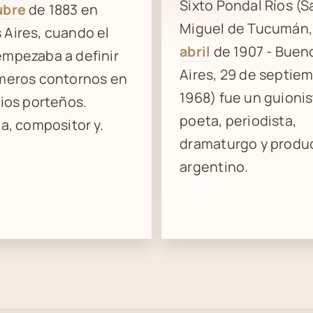
Sixto Pondal Ríos (S
ubre
de 1883 en
Miguel de Tucumán,
Aires, cuando el
abril
de 1907 - Buen
empezaba a definir
Aires, 29 de septie
imeros contornos en
1968) fue un guionis
rios porteños.
poeta, periodista,
ta, compositor y.
dramaturgo y produ
argentino.