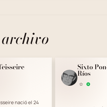
 archivo
Teisseire
Sixto Pon
Ríos
isseire nació el 24