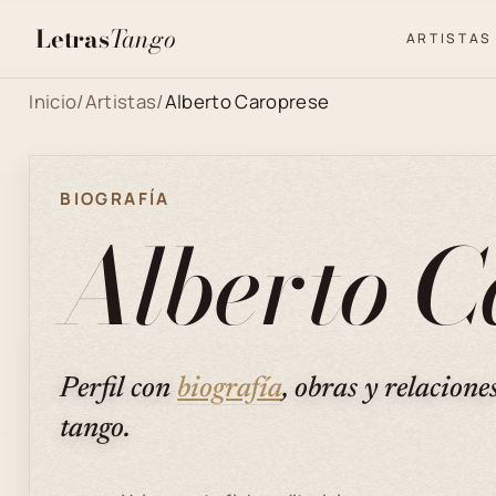
Letras
Tango
ARTISTAS
Inicio
/
Artistas
/
Alberto Caroprese
BIOGRAFÍA
Alberto C
Perfil con
biografía
, obras y relacione
tango.