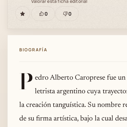
Valorar esta ficha editorial
0
0
GUARDAR
Está
Necesita
bien
revisión
BIOGRAFÍA
P
edro Alberto Caroprese fue un
letrista argentino cuya trayecto
la creación tanguística. Su nombre r
de su firma artística, bajo la cual de