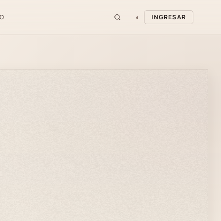
◐
O
INGRESAR