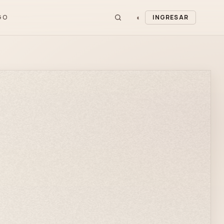
◐
GO
INGRESAR