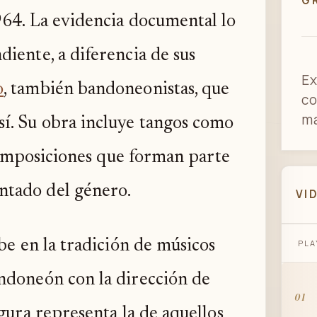
G
964. La evidencia documental lo
iente, a diferencia de sus
Ex
o
, también bandoneonistas, que
co
ma
í. Su obra incluye tangos como
composiciones que forman parte
ntado del género.
VI
be en la tradición de músicos
PLA
ndoneón con la dirección de
01
igura representa la de aquellos