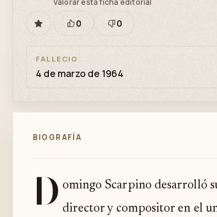
Valorar esta ficha editorial
0
0
GUARDAR
Está
Necesita
bien
revisión
FALLECIO
4 de marzo de 1964
BIOGRAFÍA
D
omingo Scarpino desarrolló s
director y compositor en el u