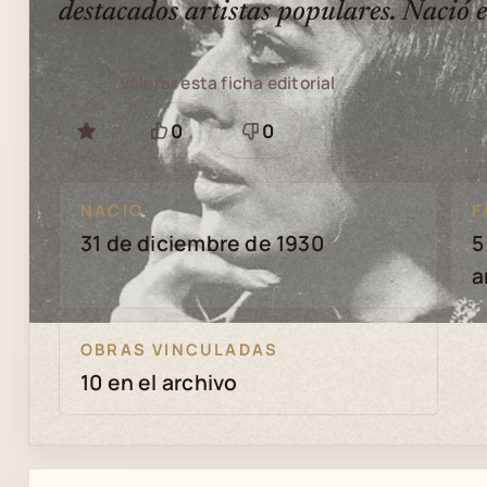
destacados artistas populares. Nació e
Valorar esta ficha editorial
0
0
GUARDAR
Está
Necesita
bien
revisión
NACIO
F
31 de diciembre de 1930
5
a
OBRAS VINCULADAS
10 en el archivo