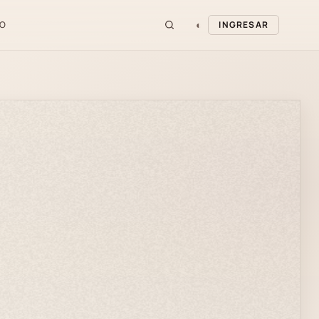
◐
O
INGRESAR