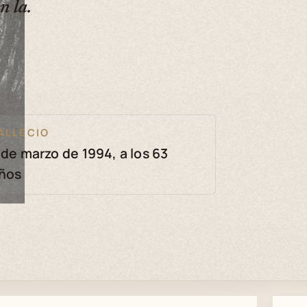
n la.
ALLECIO
 de marzo de 1994, a los 63
ños