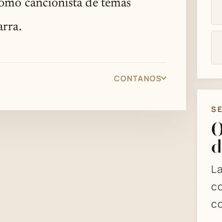
como cancionista de temas
arra.
CONTANOS
S
O
d
La
co
co