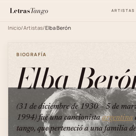
Letras
Tango
ARTISTAS
Inicio
/
Artistas
/
Elba Berón
BIOGRAFÍA
Elba Beró
(31 de diciembre de 1930 − 5 de mar
1994) fue una cancionista
argentina
tango, que perteneció a una familia d