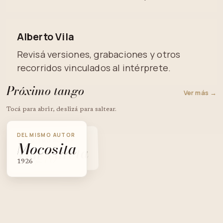
Alberto Vila
Revisá versiones, grabaciones y otros
recorridos vinculados al intérprete.
Próximo tango
Ver más →
Tocá para abrir, deslizá para saltear.
DEL MISMO AUTOR
DEL MISMO AUTOR
Mocosita
DEL MISMO AUTOR
Qué careta
Negro
1926