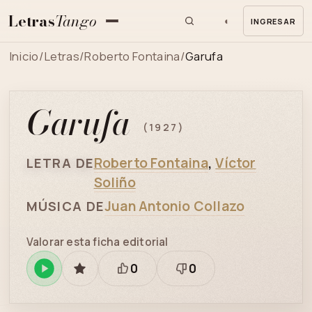
Letras
Tango
◐
INGRESAR
MENU
Inicio
/
Letras
/
Roberto Fontaina
/
Garufa
Garufa
(1927)
Roberto Fontaina
,
Víctor
LETRA DE
Soliño
Juan Antonio Collazo
MÚSICA DE
Valorar esta ficha editorial
0
0
Reproducir
GUARDAR
Está
Necesita
en
bien
revisión