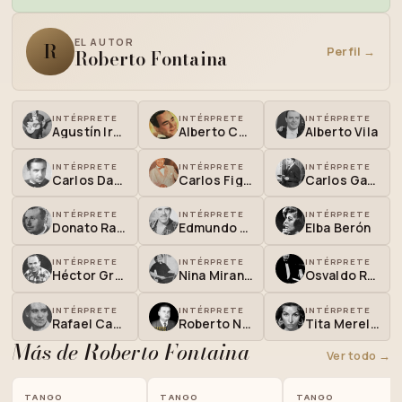
EL AUTOR
R
Perfil →
Roberto Fontaina
INTÉRPRETE
INTÉRPRETE
INTÉRPRETE
Agustín Irusta
Alberto Castillo
Alberto Vila
INTÉRPRETE
INTÉRPRETE
INTÉRPRETE
Carlos Dante
Carlos Figari
Carlos Gardel
INTÉRPRETE
INTÉRPRETE
INTÉRPRETE
Donato Racciatti
Edmundo Rivero
Elba Berón
INTÉRPRETE
INTÉRPRETE
INTÉRPRETE
Héctor Grané
Nina Miranda
Osvaldo Requena
INTÉRPRETE
INTÉRPRETE
INTÉRPRETE
Rafael Canaro
Roberto Nievas Blanco
Tita Merello
Más de Roberto Fontaina
Ver todo →
TANGO
TANGO
TANGO