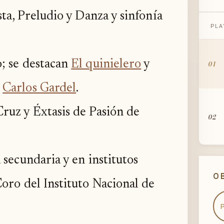
ta, Preludio y Danza y sinfonía
GI
PLA
; se destacan
El quinielero
y
01
r
Carlos Gardel
.
ruz y Éxtasis de Pasión de
02
 secundaria y en institutos
03
O
oro del Instituto Nacional de
04