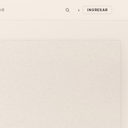
◐
GO
INGRESAR