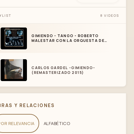
MIENDO - TANGO - ROBERTO MALESTAR CON
YLIST
8 VIDEOS
LA ORQUESTA DE FRANCISCO CANARO
GIMIENDO - TANGO - ROBERTO
MALESTAR CON LA ORQUESTA DE
FRANCISCO CANARO
CARLOS GARDEL -GIMIENDO-
(REMASTERIZADO 2015)
GIMIENDO - ORQ. FRANCISCO CANARO
(INSTR.) (16/05/1928)
BRAS Y RELACIONES
POR RELEVANCIA
ALFABÉTICO
CARLOS GARDEL -EL QUINIELERO-
(REMASTERIZADO 2015)