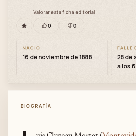
Valorar esta ficha editorial
0
0
GUARDAR
Está
Necesita
bien
revisión
NACIO
FALLE
16 de noviembre de 1888
28 de 
a los 
BIOGRAFÍA