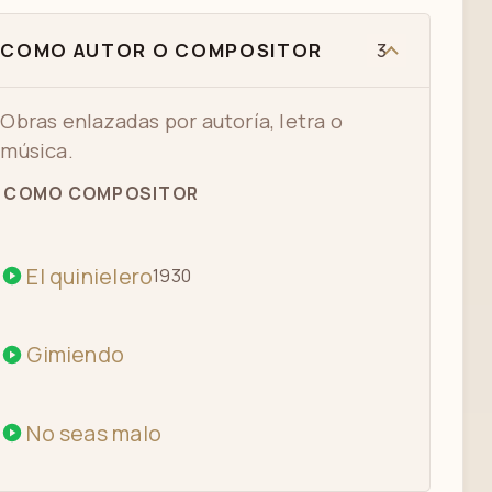
COMO AUTOR O COMPOSITOR
3
EL QUINIELERO POR CARLOS GARDEL -
MOSAICOS PORTEÑOS DE LUIS ALPOSTA
Obras enlazadas por autoría, letra o
música.
CARLOS GARDEL - EL QUINIELERO
COMO COMPOSITOR
(TANGO). CORTO DE 1930, FRAGMENTO
POCO CONOCIDO.
El quinielero
1930
ROSITA - NO SEAS MALO
Gimiendo
(APH) SRE X CHIBITALIA REAL EMOTION
No seas malo