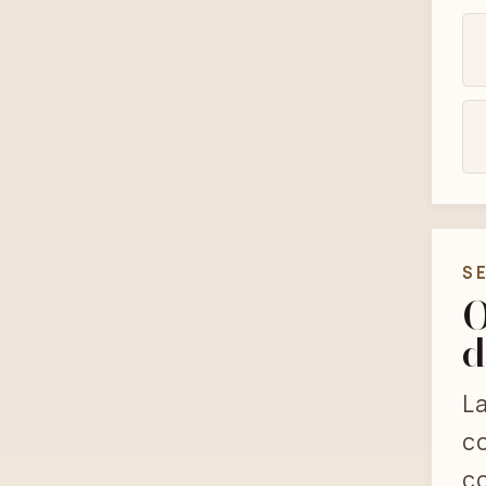
S
O
d
La
co
co