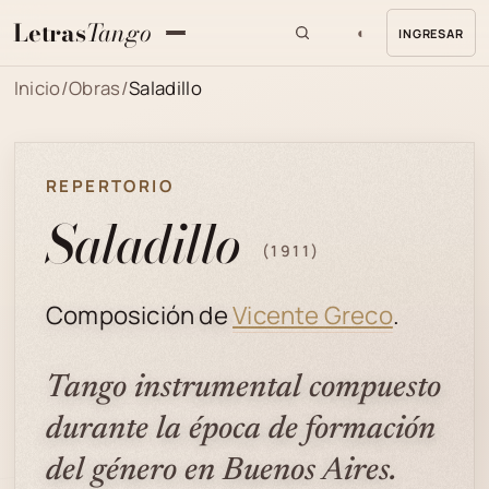
Letras
Tango
◐
INGRESAR
MENU
Inicio
/
Obras
/
Saladillo
REPERTORIO
Saladillo
(1911)
Composición de
Vicente Greco
.
Tango instrumental compuesto
durante la época de formación
del género en Buenos Aires.