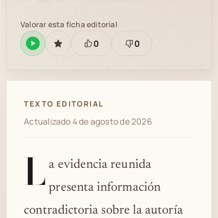
Valorar esta ficha editorial
0
0
Reproducir
GUARDAR
Está
Necesita
en
bien
revisión
Spotify
TEXTO EDITORIAL
Actualizado 4 de agosto de 2026
L
a evidencia reunida
presenta información
contradictoria sobre la autoría