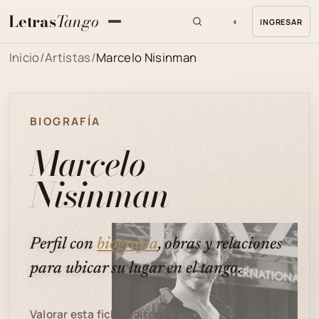
Letras
Tango
◐
INGRESAR
MENU
Inicio
/
Artistas
/
Marcelo Nisinman
BIOGRAFÍA
Marcelo
Nisinman
Perfil con
biografía
, obras y relaciones
para ubicar su lugar en el tango.
Valorar esta ficha editorial