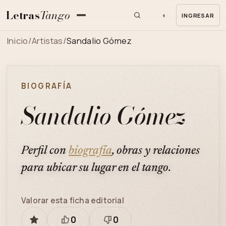
Letras
Tango
◐
INGRESAR
MENU
Inicio
/
Artistas
/
Sandalio Gómez
BIOGRAFÍA
Sandalio Gómez
Perfil con
biografía
, obras y relaciones
para ubicar su lugar en el tango.
Valorar esta ficha editorial
0
0
GUARDAR
Está
Necesita