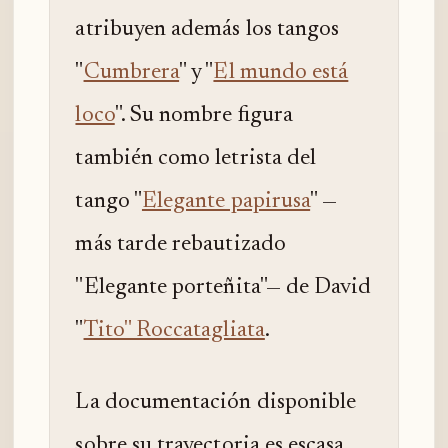
atribuyen además los tangos
"
Cumbrera
" y "
El mundo está
loco
". Su nombre figura
también como letrista del
tango "
Elegante papirusa
" —
más tarde rebautizado
"Elegante porteñita"— de David
"
Tito" Roccatagliata
.
La documentación disponible
sobre su trayectoria es escasa,