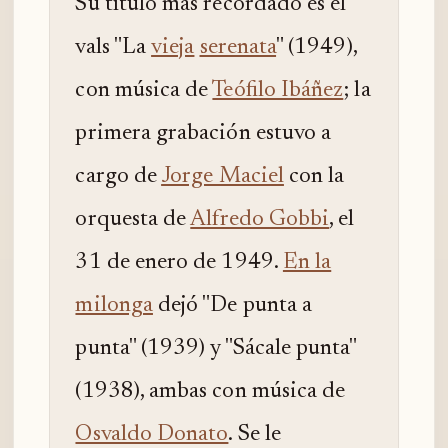
Su título más recordado es el
vals "La
vieja
serenata
" (1949),
con música de
Teófilo Ibáñez
; la
primera grabación estuvo a
cargo de
Jorge Maciel
con la
orquesta de
Alfredo Gobbi
, el
31 de enero de 1949.
En la
milonga
dejó "De punta a
punta" (1939) y "Sácale punta"
(1938), ambas con música de
Osvaldo Donato
. Se le