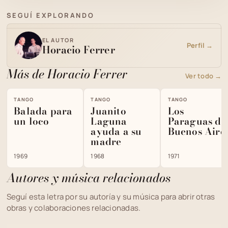
SEGUÍ EXPLORANDO
EL AUTOR
Perfil →
Horacio Ferrer
Más de Horacio Ferrer
Ver todo →
TANGO
TANGO
TANGO
Balada para
Juanito
Los
un loco
Laguna
Paraguas de
ayuda a su
Buenos Aire
madre
1969
1968
1971
Autores y música relacionados
Seguí esta letra por su autoría y su música para abrir otras
obras y colaboraciones relacionadas.