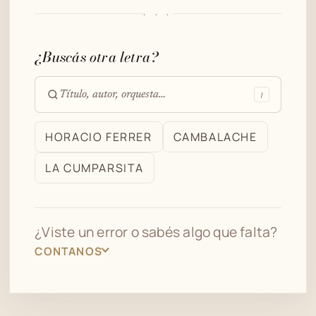
· · ·
¿Buscás otra letra?
/
Buscar
en
HORACIO FERRER
CAMBALACHE
el
LA CUMPARSITA
archivo
¿Viste un error o sabés algo que falta?
CONTANOS