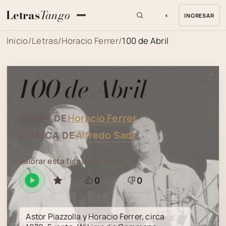
Letras
Tango
◐
INGRESAR
MENU
Inicio
/
Letras
/
Horacio Ferrer
/
100 de Abril
100 de Abril
Horacio Ferrer
LETRA DE
Alfredo Sadi
MÚSICA DE
Valorar esta ficha editorial
0
0
Reproducir
GUARDAR
Está
Necesita
en
bien
revisión
Spotify
Astor Piazzolla
y
Horacio Ferrer
, circa