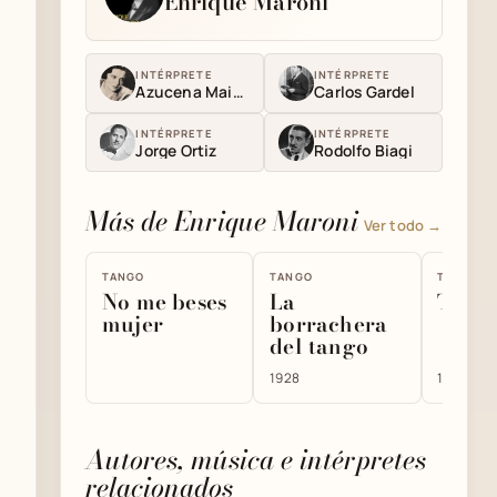
Enrique Maroni
INTÉRPRETE
INTÉRPRETE
Azucena Maizani
Carlos Gardel
INTÉRPRETE
INTÉRPRETE
Jorge Ortiz
Rodolfo Biagi
Más de Enrique Maroni
Ver todo →
TANGO
TANGO
TANGO
No me beses
La
Torta
mujer
borrachera
del tango
1928
1930
Autores, música e intérpretes
relacionados