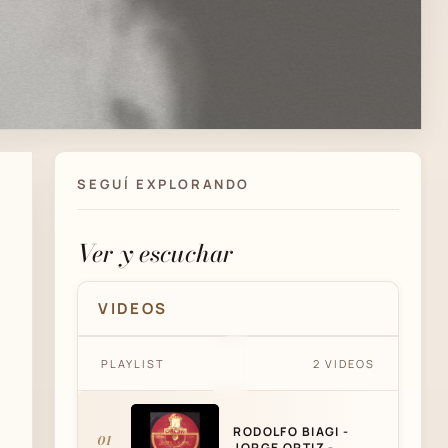
SEGUÍ EXPLORANDO
Ver y escuchar
VIDEOS
RODOLFO BIAGI - JORGE ORTIZ
PLAYLIST
2 VIDEOS
- CALLECITA DE MI BARRIO -
TANGO
RODOLFO BIAGI -
01
JORGE ORTIZ -