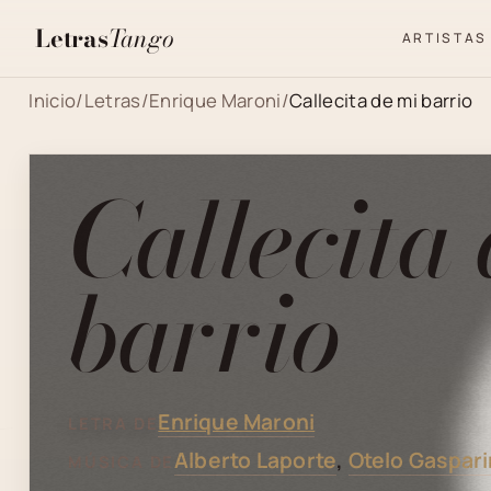
Letras
Tango
ARTISTAS
Inicio
/
Letras
/
Enrique Maroni
/
Callecita de mi barrio
Callecita
barrio
Enrique Maroni
LETRA DE
Alberto Laporte
,
Otelo Gaspari
MÚSICA DE