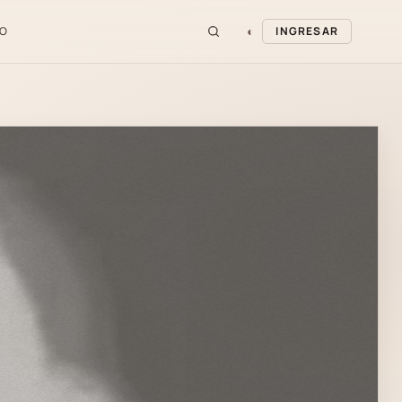
◐
O
INGRESAR