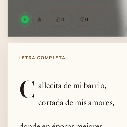
Valorar esta ficha editorial
0
0
Reproducir
GUARDAR
Está
Necesita
en
bien
revisión
Spotify
LETRA COMPLETA
C
allecita de mi barrio,
cortada de mis amores,