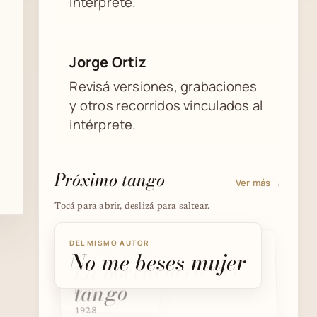
intérprete.
Jorge Ortiz
Revisá versiones, grabaciones
y otros recorridos vinculados al
intérprete.
Próximo tango
Ver más →
Tocá para abrir, deslizá para saltear.
DEL MISMO AUTOR
No me beses mujer
DEL MISMO AUTOR
DEL MISMO AUTOR
La borrachera del
Tortazos
tango
1930
1928