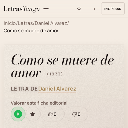
Letras
Tango
◐
INGRESAR
MENU
Inicio
/
Letras
/
Daniel Alvarez
/
Como se muere de amor
Como se muere de
amor
(1933)
Daniel Alvarez
LETRA DE
Valorar esta ficha editorial
0
0
Reproducir
GUARDAR
Está
Necesita
en
bien
revisión