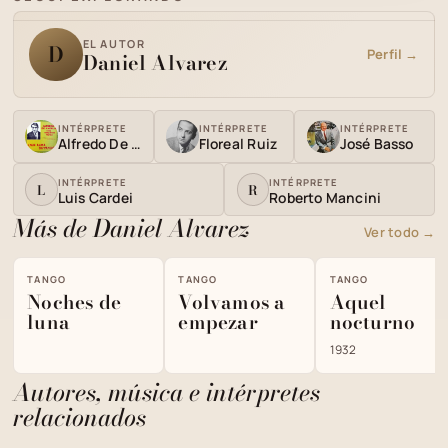
EL AUTOR
D
Perfil →
Daniel Alvarez
INTÉRPRETE
INTÉRPRETE
INTÉRPRETE
Alfredo De Angelis
Floreal Ruiz
José Basso
INTÉRPRETE
INTÉRPRETE
L
R
Luis Cardei
Roberto Mancini
Más de Daniel Alvarez
Ver todo →
TANGO
TANGO
TANGO
Noches de
Volvamos a
Aquel
luna
empezar
nocturno
1932
Autores, música e intérpretes
relacionados