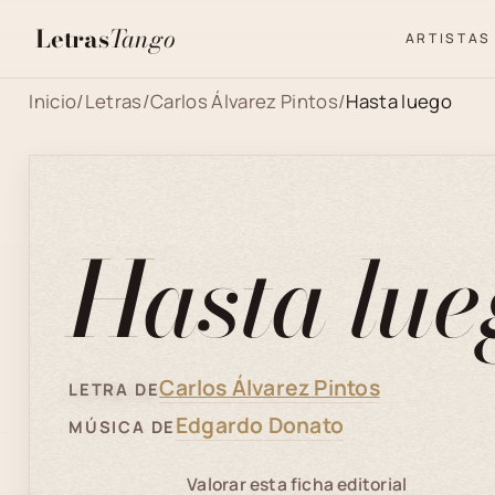
Letras
Tango
ARTISTAS
Inicio
/
Letras
/
Carlos Álvarez Pintos
/
Hasta luego
Hasta lue
Carlos Álvarez Pintos
LETRA DE
Edgardo Donato
MÚSICA DE
Valorar esta ficha editorial