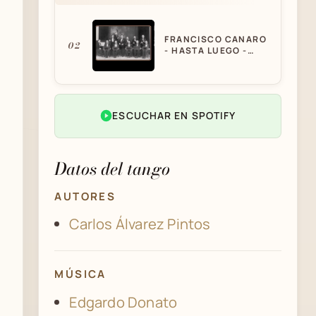
FRANCISCO CANARO
02
- HASTA LUEGO -
TANGO
TANGO DEL HASTA
ESCUCHAR EN SPOTIFY
03
LUEGO A VALDES
Datos del tango
AUTORES
Carlos Álvarez Pintos
MÚSICA
Edgardo Donato