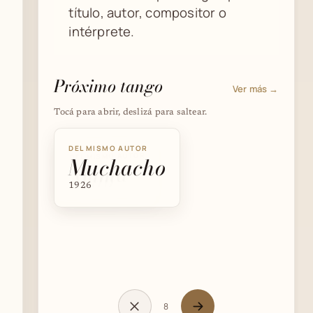
título, autor, compositor o
intérprete.
Próximo tango
Ver más →
Tocá para abrir, deslizá para saltear.
DEL MISMO AUTOR
DEL MISMO AUTOR
Muchacho
DEL MISMO AUTOR
Mamá
Gato
1926
8