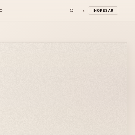
◐
O
INGRESAR