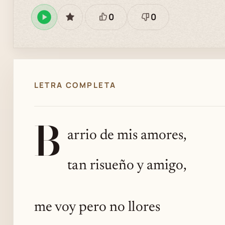
0
0
Reproducir
GUARDAR
Está
Necesita
en
bien
revisión
Spotify
LETRA COMPLETA
B
arrio de mis amores,
tan risueño y amigo,
me voy pero no llores