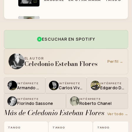
03
PARA VOS MAMÁ
ESCUCHAR EN SPOTIFY
EL AUTOR
Perfil →
Celedonio Esteban Flores
INTÉRPRETE
INTÉRPRETE
INTÉRPRETE
Armando Moreno
Carlos Viván
Edgardo Donato
INTÉRPRETE
INTÉRPRETE
Florindo Sassone
Roberto Chanel
Más de Celedonio Esteban Flores
Ver todo →
TANGO
TANGO
TANGO