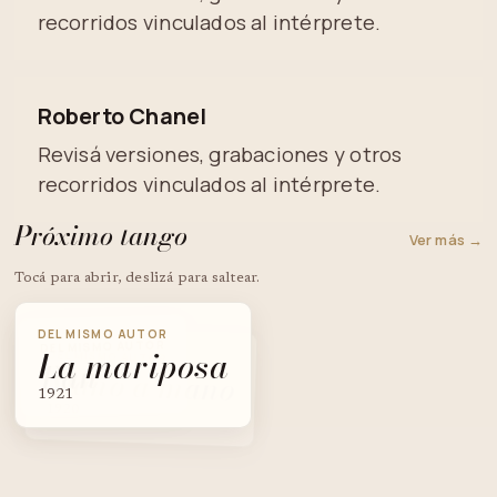
recorridos vinculados al intérprete.
Roberto Chanel
Revisá versiones, grabaciones y otros
recorridos vinculados al intérprete.
Próximo tango
Ver más →
Tocá para abrir, deslizá para saltear.
DEL MISMO AUTOR
DEL MISMO AUTOR
La mariposa
DEL MISMO AUTOR
Pan
Mano a mano
1921
1920