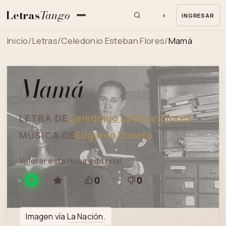
Letras
Tango
◐
INGRESAR
MENU
Inicio
/
Letras
/
Celedonio Esteban Flores
/
Mamá
Mamá
Celedonio Esteban Flores
LETRA DE
Edgardo Donato
MÚSICA DE
Valorar esta ficha editorial
0
0
Reproducir
GUARDAR
Está
Necesita
en
bien
revisión
Spotify
Imagen vía
La Nación
.