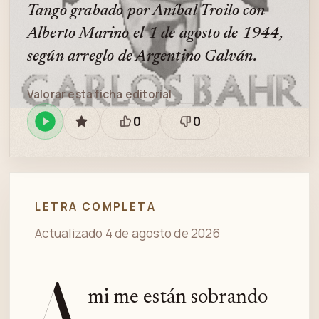
Tango grabado por Aníbal Troilo con
Alberto Marino el 1 de agosto de 1944,
según arreglo de Argentino Galván.
Valorar esta ficha editorial
0
0
Reproducir
GUARDAR
Está
Necesita
en
bien
revisión
Spotify
LETRA COMPLETA
Actualizado 4 de agosto de 2026
A
mi me están sobrando