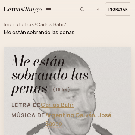
Letras
Tango
◐
INGRESAR
MENU
Inicio
/
Letras
/
Carlos Bahr
/
Me están sobrando las penas
Me están
sobrando las
penas
(1944)
Carlos Bahr
LETRA DE
Argentino Galván
,
José
MÚSICA DE
Basso