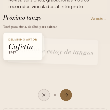
recorridos vinculados al intérprete.
Próximo tango
Ver más →
Tocá para abrir, deslizá para saltear.
DEL MISMO AUTOR
DEL MISMO AUTOR
Cafetín
DEL MISMO AUTOR
Mundana
Esta noche estoy de tangos
1947
1954
8