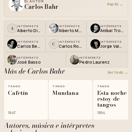
EL AUTOR
Perfil →
Carlos Bahr
INTÉRPRETE
INTÉRPRETE
INTÉRPRETE
A
Alberto Di Paulo
Alberto Marino
Aníbal Troilo
INTÉRPRETE
INTÉRPRETE
INTÉRPRETE
C
Carlos Bermúdez
Carlos Rossi
Jorge Valdez
INTÉRPRETE
INTÉRPRETE
José Basso
Pedro Laurenz
Más de Carlos Bahr
Ver todo →
TANGO
TANGO
TANGO
Cafetín
Mundana
Esta noche
estoy de
tangos
1947
1954
Autores, música e intérpretes