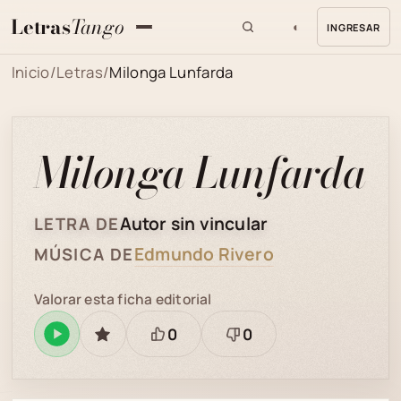
Letras
Tango
◐
INGRESAR
MENU
Inicio
/
Letras
/
Milonga Lunfarda
Milonga Lunfarda
Autor sin vincular
LETRA DE
Edmundo Rivero
MÚSICA DE
Valorar esta ficha editorial
0
0
Reproducir
GUARDAR
Está
Necesita
en
bien
revisión
Spotify