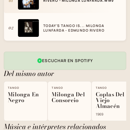
01
RIVERO - MILONGA LUNFARDA.WMV
TODAY'S TANGO IS... MILONGA
02
LUNFARDA - EDMUNDO RIVERO
ESCUCHAR EN SPOTIFY
Del mismo autor
TANGO
TANGO
TANGO
Milonga En
Milonga Del
Coplas Del
Negro
Consorcio
Viejo
Almacén
1969
Música e intérpretes relacionados